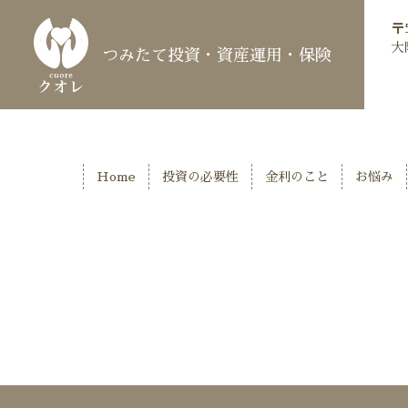
〒5
大
つみたて投資・資産運用・保険
Home
投資の必要性
金利のこと
お悩み